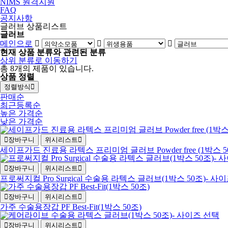
NIMS 원격지원
FAQ
공지사항
글러브 상품리스트
글러브
메인으로
현재 상품 분류와 관련된 분류
상위 분류로 이동하기
총
8
개의 제품이 있습니다.
상품 정렬
정렬방식
판매순
최근등록순
높은 가격순
낮은 가격순
장바구니
위시리스트
세이프가드 진료용 라텍스 프리미엄 글러브 Powder free (1박스 5
장바구니
위시리스트
프로써지컬 Pro Surgical 수술용 라텍스 글러브(1박스 50조)- 사
장바구니
위시리스트
가주 수술용장갑 PF Best-Fit(1박스 50조)
장바구니
위시리스트