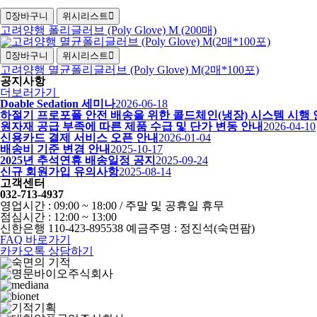
장바구니
위시리스트
고려양행 폴리글러브 (Poly Glove) M (200매)
장바구니
위시리스트
고려양행 멸균폴리글러브 (Poly Glove) M(2매*100포)
공지사항
더보러가기
Doable Sedation 세미나
2026-06-18
하절기 프로포폴 안전 배송을 위한 콜드체인(냉장) 시스템 시행
원자재 공급 부족에 따른 제품 수급 및 단가 변동 안내
2026-04-10
신용카드 결제 서비스 오픈 안내
2026-01-04
배송비 기준 변경 안내
2025-10-17
2025년 추석연휴 배송일정 공지
2025-09-24
신규 회원가입 유의사항
2025-08-14
고객센터
032-713-4937
영업시간 : 09:00 ~ 18:00 / 주말 및 공휴일 휴무
점심시간 : 12:00 ~ 13:00
신한은행 110-423-895538 예금주명 : 정진석(숙면팜)
FAQ 바로가기
카카오톡 상담하기