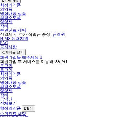
전체 메뉴
향정의약품
의약품
냉장배송 상품
의약소모품
영양제
장비
수면진료 세팅
선결제 시 추가 적립금 증정 !
금액권
NIMS 원격지원
FAQ
공지사항
전체메뉴 닫기
회원가입을 해주세요
회원가입 후 서비스를 이용해보세요!
로그인
로그인
향정의약품
의약품
냉장배송 상품
의약소모품
영양제
장비
금액권
전체보기
향정의약품
열기
수면진료 세팅