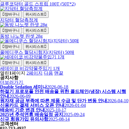
글루코닥터 골드 스트립 100T (50T*2)
장바구니
위시리스트
지닥터 혈당측정계
장바구니
위시리스트
동방 나노렛 란셋 28g
장바구니
위시리스트
올메디쿠스 혈당시험지(지닥터) 50매
장바구니
위시리스트
세데이코 비강약물주입기 1개
열린
1
페이지
2
페이지
다음
맨끝
공지사항
더보러가기
Doable Sedation 세미나
2026-06-18
하절기 프로포폴 안전 배송을 위한 콜드체인(냉장) 시스템 시행
안내
2026-06-09
원자재 공급 부족에 따른 제품 수급 및 단가 변동 안내
2026-04-10
신용카드 결제 서비스 오픈 안내
2026-01-04
배송비 기준 변경 안내
2025-10-17
2025년 추석연휴 배송일정 공지
2025-09-24
신규 회원가입 유의사항
2025-08-14
고객센터
032-713-4937