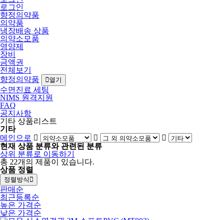
로그인
향정의약품
의약품
냉장배송 상품
의약소모품
영양제
장비
금액권
전체보기
향정의약품
열기
수면진료 세팅
NIMS 원격지원
FAQ
공지사항
기타 상품리스트
기타
메인으로
현재 상품 분류와 관련된 분류
상위 분류로 이동하기
총
22
개의 제품이 있습니다.
상품 정렬
정렬방식
판매순
최근등록순
높은 가격순
낮은 가격순