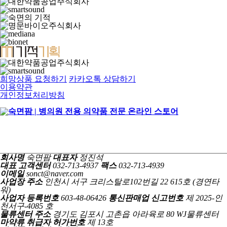
희망상품 요청하기
카카오톡 상담하기
이용약관
개인정보처리방침
회사명
숙면팜
대표자
정진석
대표 고객센터
032-713-4937
팩스
032-713-4939
이메일
sonct@naver.com
사업장 주소
인천시 서구 크리스탈로102번길 22 615호 (경연타
워)
사업자 등록번호
603-48-06426
통신판매업 신고번호
제 2025-인
천서구-4085 호
물류센터 주소
경기도 김포시 고촌읍 아라육로 80 WJ물류센터
마약류 취급자 허가번호
제 13호