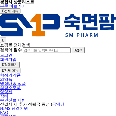
봉합사 상품리스트
본문 바로가기
전체 메뉴
쇼핑몰 전체검색
검색어
필수
검색
로그인
회원가입
검색하기
전체 메뉴
향정의약품
의약품
냉장배송 상품
의약소모품
영양제
장비
수면진료 세팅
선결제 시 추가 적립금 증정 !
금액권
NIMS 원격지원
FAQ