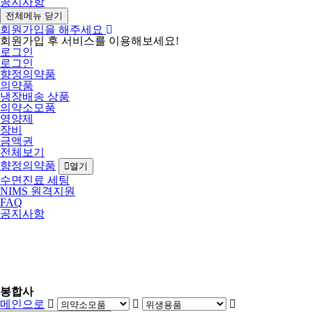
공지사항
전체메뉴 닫기
회원가입을 해주세요
회원가입 후 서비스를 이용해보세요!
로그인
로그인
향정의약품
의약품
냉장배송 상품
의약소모품
영양제
장비
금액권
전체보기
향정의약품
열기
수면진료 세팅
NIMS 원격지원
FAQ
공지사항
봉합사
메인으로